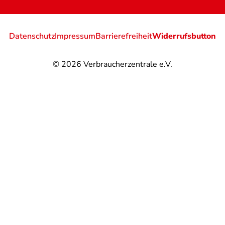
Datenschutz
Impressum
Barrierefreiheit
Widerrufsbutton
© 2026
Verbraucherzentrale e.V.
@
@