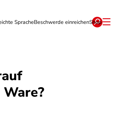
eichte Sprache
Beschwerde einreichen
Shop
ge
Energie
Reise
Verträge
rauf
r Ware?