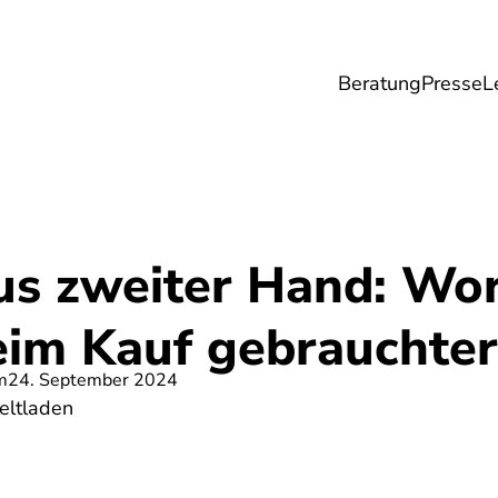
Beratung
Presse
L
Lebensmittel
Umwelt
Gesundheit & Pfle
us zweiter Hand: Wo
eim Kauf gebrauchte
m
24. September 2024
eltladen