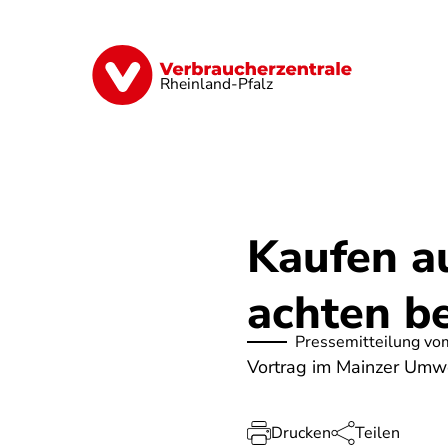
Direkt
zum
Inhalt
Digitales
Finanzen & Versicherung
Rheinland-Pfalz
Kaufen a
achten b
Pressemitteilung vo
Vortrag im Mainzer Umw
Drucken
Teilen