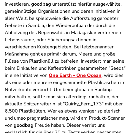
investieren.
goodbag
unterstützt hierfür ausgewählte,
gemeinnützige Organisationen und deren Initiativen in
aller Welt, beispielsweise die Aufforstung gerodeter
Gebiete in Sambia, den Wiederaufbau der durch die
Abholzung des Regenwalds in Madagaskar verlorenen
Lebensräume, oder Säuberungsaktionen in
verschiedenen Küstengebieten. Bei letztgenannter
Maßnahme geht es primär darum, Meere und große
Flüsse von Plastikmüll zu befreien. Investiert man seine
beim Einkaufen und Kaffeetrinken gesammelten "Seeds"
in eine Initiative von
One Earth - One Ocean
, wird dies
als eine oder mehrere eingesammelte Plastiktaschen im
Nutzerkonto verbucht. Um beim globalen Ranking
mitzuhalten, sollte man sich allerdings ranhalten, den
aktuelle Spitzenreiterin ist "Quirky_Fern_173" mit über
6.500 Plastiktüten. Wer es etwas weniger spielerisch
und umso pragmatischer mag, wird am Produkt-Scanner
von
goodbag
Freude haben. Dieser verriet uns
verlässlich für die über 20 zu Testzwecken gescannten