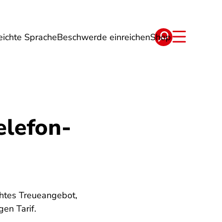
eichte Sprache
Beschwerde einreichen
Shop
ge
Energie
Reise
Verträge
elefon-
chtes Treueangebot,
en Tarif.