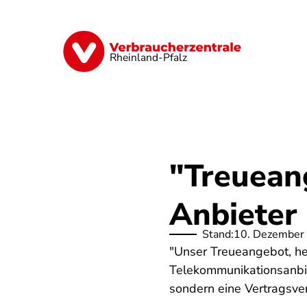
Direkt
zum
Inhalt
Digitales
Finanzen & Versicherung
Rheinland-Pfalz
"Treuean
Anbieter 
Stand:
10. Dezember
"Unser Treueangebot, heu
Telekommunikationsanbie
sondern eine Vertragsver