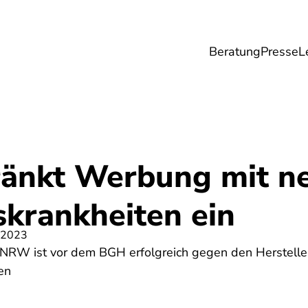
Beratung
Presse
L
Lebensmittel
Umwelt
Gesundheit & Pfle
änkt Werbung mit n
skrankheiten ein
 2023
 NRW ist vor dem BGH erfolgreich gegen den Herstell
en