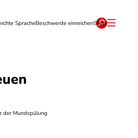
eichte Sprache
Beschwerde einreichen
Shop
ge
Energie
Reise
Verträge
euen
er der Mundspülung