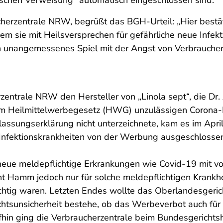
ischen Verweisung“ automatisch eingeschlossen sind.
herzentrale NRW, begrüßt das BGH-Urteil: „Hier bestät
em sie mit Heilsversprechen für gefährliche neue Infekt
in unangemessenes Spiel mit der Angst von Verbraucher
rzentrale NRW den Hersteller von „Linola sept“, die Dr
 Heilmittelwerbegesetz (HWG) unzulässigen Corona-Be
ssungserklärung nicht unterzeichnete, kam es im Apri
e Infektionskrankheiten von der Werbung ausgeschlosse
h neue meldepflichtige Erkrankungen wie Covid-19 mit v
 Hamm jedoch nur für solche meldepflichtigen Krankhei
htig waren. Letzten Endes wollte das Oberlandesgerich
htsunsicherheit bestehe, ob das Werbeverbot auch für C
fhin ging die Verbraucherzentrale beim Bundesgerichtsh