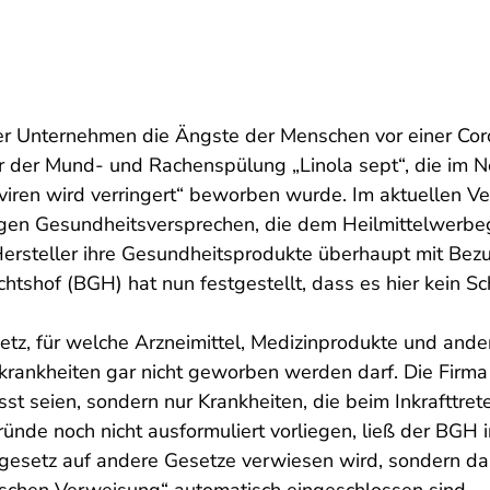
r Unternehmen die Ängste der Menschen vor einer Coro
r der Mund- und Rachenspülung „Linola sept“, die im 
viren wird verringert“ beworben wurde. Im aktuellen Ve
sigen Gesundheitsversprechen, die dem Heilmittelwerb
Hersteller ihre Gesundheitsprodukte überhaupt mit Bezu
shof (BGH) hat nun festgestellt, dass es hier kein Sch
setz, für welche Arzneimittel, Medizinprodukte und a
onskrankheiten gar nicht geworben werden darf. Die Firm
st seien, sondern nur Krankheiten, die beim Inkrafttret
ünde noch nicht ausformuliert vorliegen, ließ der BGH
begesetz auf andere Gesetze verwiesen wird, sondern 