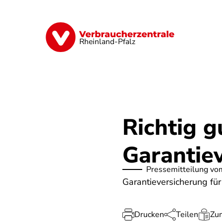
Direkt
zum
Inhalt
Digitales
Finanzen & Versicherung
Rheinland-Pfalz
Richtig g
Garantie
Pressemitteilung vo
Garantieversicherung fü
Drucken
Teilen
Zum