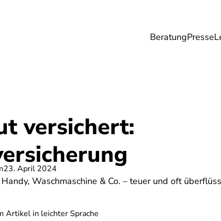
Beratung
Presse
L
Lebensmittel
Umwelt
Gesundheit & Pfle
ut versichert:
versicherung
m
23. April 2024
r Handy, Waschmaschine & Co. – teuer und oft überflüss
 Artikel in leichter Sprache