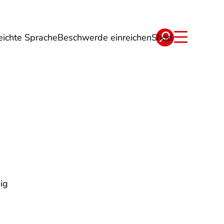
eichte Sprache
Beschwerde einreichen
Shop
ge
Energie
Reise
Verträge
ig