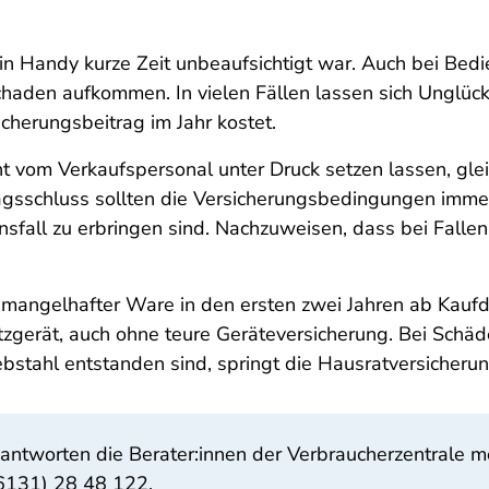
ein Handy kurze Zeit unbeaufsichtigt war. Auch bei Bedi
Schaden aufkommen. In vielen Fällen lassen sich Unglüc
icherungsbeitrag im Jahr kostet.
ht vom Verkaufspersonal unter Druck setzen lassen, gl
ragsschluss sollten die Versicherungsbedingungen imm
all zu erbringen sind. Nachzuweisen, dass bei Fallenl
on mangelhafter Ware in den ersten zwei Jahren ab Kauf
tzgerät, auch ohne teure Geräteversicherung. Bei Schäd
stahl entstanden sind, springt die Hausratversicherun
antworten die Berater:innen der Verbraucherzentrale 
6131) 28 48 122.