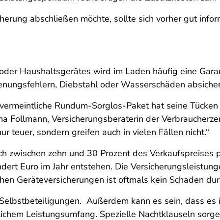
erung abschließen möchte, sollte sich vorher gut infor
der Haushaltsgerätes wird im Laden häufig eine Garant
ienungsfehlern, Diebstahl oder Wasserschäden absicher
s vermeintliche Rundum-Sorglos-Paket hat seine Tücken
nna Follmann, Versicherungsberaterin der Verbraucherzen
r teuer, sondern greifen auch in vielen Fällen nicht.“
ch zwischen zehn und 30 Prozent des Verkaufspreises p
dert Euro im Jahr entstehen. Die Versicherungsleistung
achen Geräteversicherungen ist oftmals kein Schaden du
Selbstbeteiligungen. Außerdem kann es sein, dass es i
hnlichem Leistungsumfang. Spezielle Nachtklauseln sorg