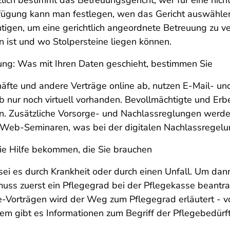
ich bestimmt das Betreuungsgericht, wer für eine nich
fügung kann man festlegen, wen das Gericht auswählen
igen, um eine gerichtlich angeordnete Betreuung zu ve
 ist und wo Stolpersteine liegen können.
ung: Was mit Ihren Daten geschieht, bestimmen Sie
fte und andere Verträge online ab, nutzen E-Mail- un
b nur noch virtuell vorhanden. Bevollmächtigte und Erb
. Zusätzliche Vorsorge- und Nachlassreglungen werden
 Web-Seminaren, was bei der digitalen Nachlassregelun
ie Hilfe bekommen, die Sie brauchen
ei es durch Krankheit oder durch einen Unfall. Um dan
uss zuerst ein Pflegegrad bei der Pflegekasse beantr
ne-Vorträgen wird der Weg zum Pflegegrad erläutert - 
em gibt es Informationen zum Begriff der Pflegebedürf