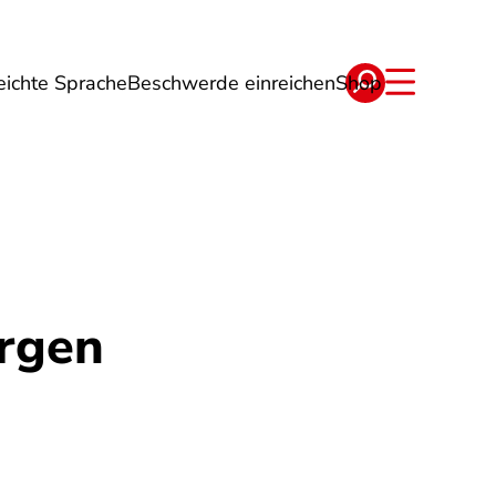
eichte Sprache
Beschwerde einreichen
Shop
ge
Energie
Reise
Verträge
orgen