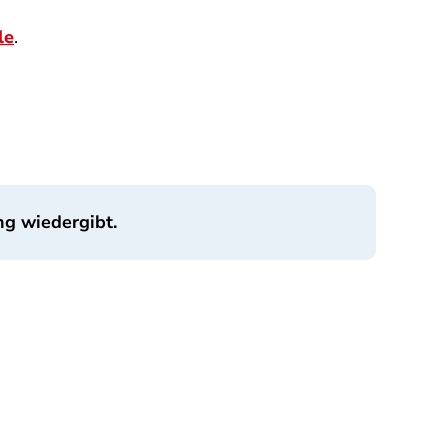
le
.
ng wiedergibt.