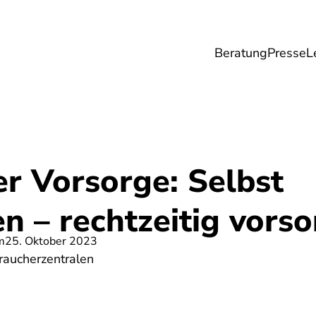
Beratung
Presse
L
Lebensmittel
Umwelt
Gesundheit & Pfle
r Vorsorge: Selbst
n – rechtzeitig vors
m
25. Oktober 2023
aucherzentralen