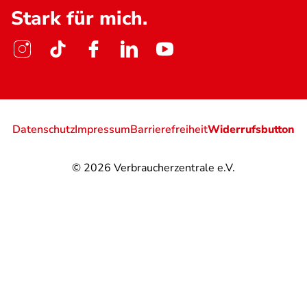
Stark für mich.
Datenschutz
Impressum
Barrierefreiheit
Widerrufsbutton
© 2026
Verbraucherzentrale e.V.
@
@