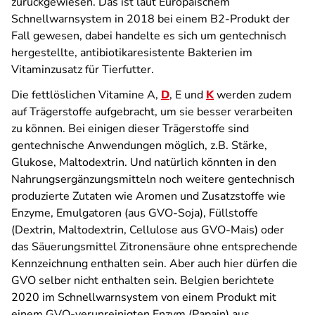
zurückgewiesen. Das ist laut Europäischem
Schnellwarnsystem in 2018 bei einem B2-Produkt der
Fall gewesen, dabei handelte es sich um gentechnisch
hergestellte, antibiotikaresistente Bakterien im
Vitaminzusatz für Tierfutter.
Die fettlöslichen Vitamine A,
D
, E und
K
werden zudem
auf Trägerstoffe aufgebracht, um sie besser verarbeiten
zu können. Bei einigen dieser Trägerstoffe sind
gentechnische Anwendungen möglich, z.B. Stärke,
Glukose, Maltodextrin. Und natürlich könnten in den
Nahrungsergänzungsmitteln noch weitere gentechnisch
produzierte Zutaten wie Aromen und Zusatzstoffe wie
Enzyme, Emulgatoren (aus GVO-Soja), Füllstoffe
(Dextrin, Maltodextrin, Cellulose aus GVO-Mais) oder
das Säuerungsmittel Zitronensäure ohne entsprechende
Kennzeichnung enthalten sein. Aber auch hier dürfen die
GVO selber nicht enthalten sein. Belgien berichtete
2020 im Schnellwarnsystem von einem Produkt mit
einem GVO-verunreinigten Enzym (Papain) aus