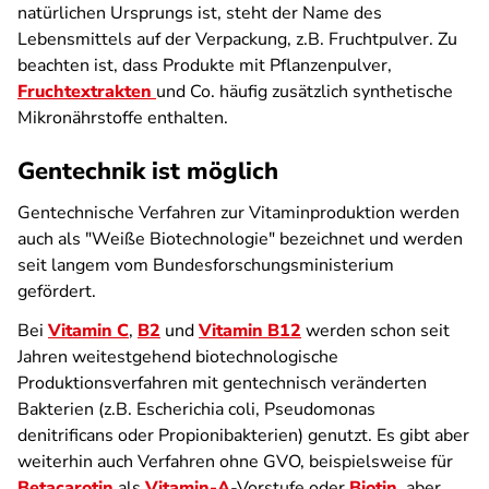
natürlichen Ursprungs ist, steht der Name des
Lebensmittels auf der Verpackung, z.B. Fruchtpulver. Zu
beachten ist, dass Produkte mit Pflanzenpulver,
Fruchtextrakten
und Co. häufig zusätzlich synthetische
Mikronährstoffe enthalten.
Gentechnik ist möglich
Gentechnische Verfahren zur Vitaminproduktion werden
auch als "Weiße Biotechnologie" bezeichnet und werden
seit langem vom Bundesforschungsministerium
gefördert.
Bei
Vitamin C
,
B2
und
Vitamin B12
werden schon seit
Jahren weitestgehend biotechnologische
Produktionsverfahren mit gentechnisch veränderten
Bakterien (z.B. Escherichia coli, Pseudomonas
denitrificans oder Propionibakterien) genutzt. Es gibt aber
weiterhin auch Verfahren ohne GVO, beispielsweise für
Betacarotin
als
Vitamin-A
-Vorstufe oder
Biotin
, aber