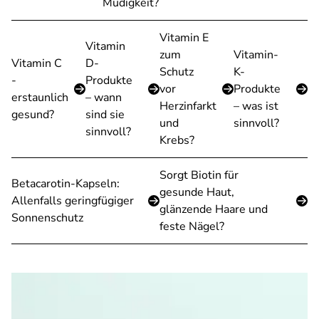
Müdigkeit?
Vitamin E
Vitamin
zum
Vitamin-
Vitamin C
D-
Schutz
K-
-
Produkte
vor
Produkte
erstaunlich
– wann
Herzinfarkt
– was ist
gesund?
sind sie
und
sinnvoll?
sinnvoll?
Krebs?
Sorgt Biotin für
Betacarotin-Kapseln:
gesunde Haut,
Allenfalls geringfügiger
glänzende Haare und
Sonnenschutz
feste Nägel?