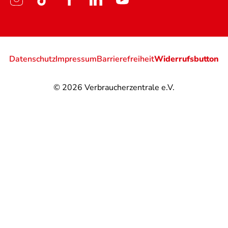
Datenschutz
Impressum
Barrierefreiheit
Widerrufsbutton
© 2026
Verbraucherzentrale e.V.
@
@