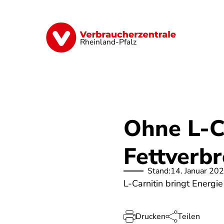
Direkt
zum
Inhalt
Digitales
Finanzen & Versicherung
Rheinland-Pfalz
Ohne L-Ca
Fettverb
Stand:
14. Januar 20
L-Carnitin bringt Energie
Drucken
Teilen