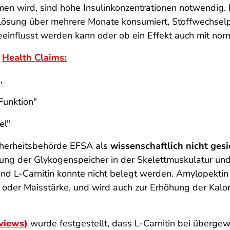
men wird, sind hohe Insulinkonzentrationen notwendig.
lösung über mehrere Monate konsumiert, Stoffwechselp
eeinflusst werden kann oder ob ein Effekt auch mit nor
n
Health Claims
:
,
Funktion"
el"
cherheitsbehörde EFSA als
wissenschaftlich nicht ges
ung der Glykogenspeicher in der Skelettmuskulatur un
d L-Carnitin konnte nicht belegt werden. Amylopektin 
n oder Maisstärke, und wird auch zur Erhöhung der Kalori
views)
wurde festgestellt, dass L-Carnitin bei übergew