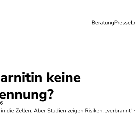
Beratung
Presse
L
Lebensmittel
Umwelt
Gesundheit & Pfle
rnitin keine
rennung?
26
 in die Zellen. Aber Studien zeigen Risiken, „verbrannt“