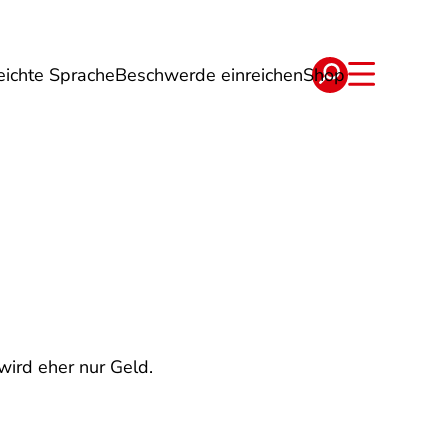
eichte Sprache
Beschwerde einreichen
Shop
ge
Energie
Reise
Verträge
 wird eher nur Geld.