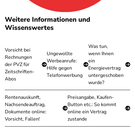
Weitere Informationen und
Wissenswertes
Was tun,
Vorsicht bei
Ungewollte
wenn Ihnen
Rechnungen
Werbeanrufe:
ein
der PVZ für
Hilfe gegen
Energievertrag
Zeitschriften-
Telefonwerbung
untergeschoben
Abos
wurde?
Rentenauskunft,
Preisangabe, Kaufen-
Nachsendeauftrag,
Button etc.: So kommt
Dokumente online:
online ein Vertrag
Vorsicht, Fallen!
zustande