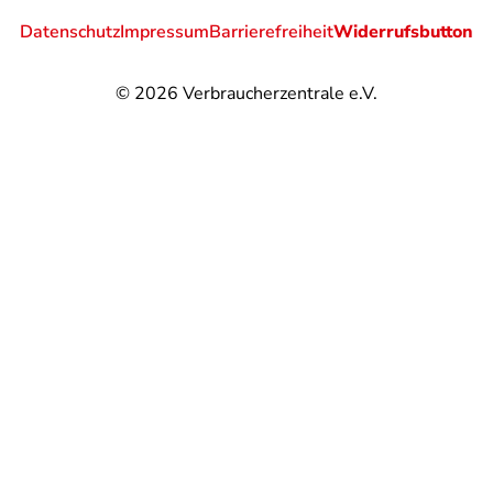
Datenschutz
Impressum
Barrierefreiheit
Widerrufsbutton
© 2026
Verbraucherzentrale e.V.
@
@