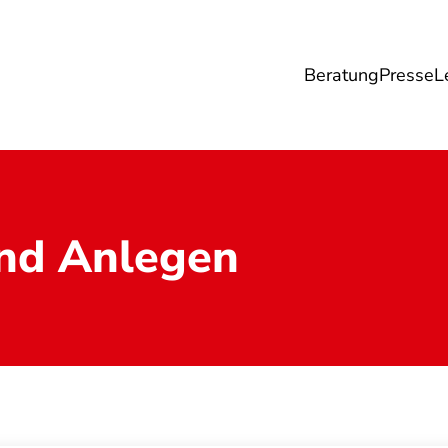
Beratung
Presse
L
Lebensmittel
Umwelt
Gesundheit & Pfle
nd Anlegen