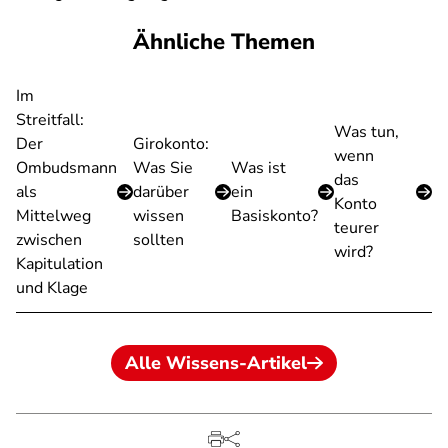
Ähnliche Themen
Im
Streitfall:
Was tun,
Der
Girokonto:
wenn
Ombudsmann
Was Sie
Was ist
das
als
darüber
ein
Konto
Mittelweg
wissen
Basiskonto?
teurer
zwischen
sollten
wird?
Kapitulation
und Klage
Alle Wissens-Artikel