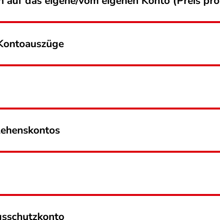
n auf das eigene/vom eigenen Konto (Preis p
e Kontoauszüge
rlehenskontos
gsschutzkonto