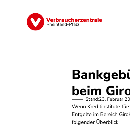
Direkt
zum
Inhalt
Digitales
Finanzen & Versicherung
Rheinland-Pfalz
Bankgebü
beim Giro
Stand:
23. Februar 2
Wenn Kreditinstitute für
Entgelte im Bereich Gir
folgender Überblick.