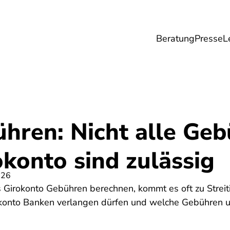
Beratung
Presse
L
Lebensmittel
Umwelt
Gesundheit & Pfle
hren: Nicht alle Ge
konto sind zulässig
026
s Girokonto Gebühren berechnen, kommt es oft zu Streit
okonto Banken verlangen dürfen und welche Gebühren un