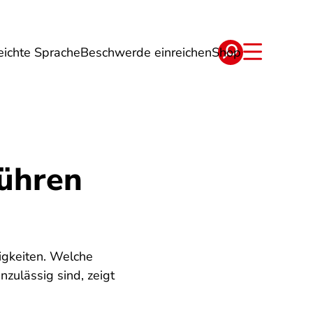
eichte Sprache
Beschwerde einreichen
Shop
ge
Energie
Reise
Verträge
bühren
igkeiten. Welche
zulässig sind, zeigt