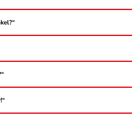
kel?“
?“
!“