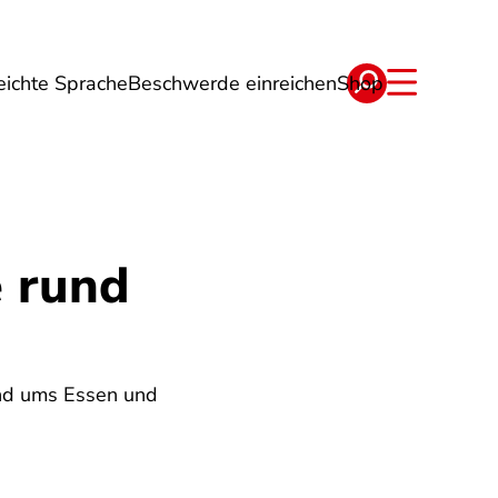
eichte Sprache
Beschwerde einreichen
Shop
ge
Energie
Reise
Verträge
e rund
und ums Essen und