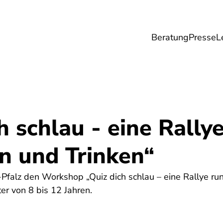
Beratung
Presse
L
Lebensmittel
Umwelt
Gesundheit & Pfle
h schlau - eine Rally
n und Trinken“
-Pfalz den Workshop „Quiz dich schlau – eine Rallye r
ter von 8 bis 12 Jahren.