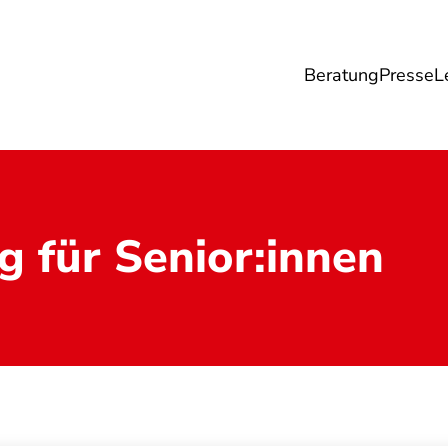
Beratung
Presse
L
Lebensmittel
Umwelt
Gesundheit & Pfle
g für Senior:innen