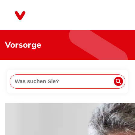
Direkt
zum
Rheinland-Pfalz
Inhalt
Vorsorge
Suche