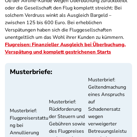
Ob der Airline-Kunde wegen Überbuchung zurückbleibt
oder die Gesellschaft den Flug komplett streicht: Bei
solchem Verdruss winkt als Ausgleich Bargeld –
zwischen 125 bis 600 Euro. Bei erheblichen
Verspätungen haben sich die Fluggesellschaften
unentgeltlich um das Wohl ihrer Kunden zu kümmern.
Flugreisen: Finanzieller Ausgleich bei Überbuchung,
Verspätung und komplett gestrichenen Starts
Musterbriefe:
Musterbrief:
Geltendmachung
eines Anspruchs
Musterbrief:
auf
Rückforderung
Schadenersatz
Musterbrief:
der Steuern und
wegen
Flugpreiserstattu
Gebühren sowie
verweigerter
ng bei
des Flugpreises
Betreuungsleistu
Annullierung