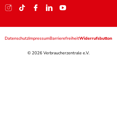
Datenschutz
Impressum
Barrierefreiheit
Widerrufsbutton
© 2026
Verbraucherzentrale e.V.
@
@