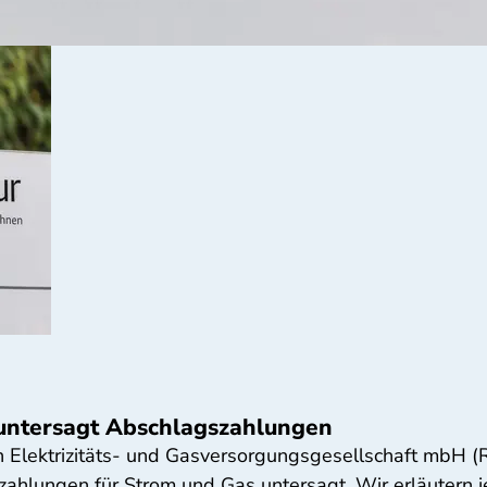
untersagt Abschlagszahlungen
 Elektrizitäts- und Gasversorgungsgesellschaft mbH (
hlungen für Strom und Gas untersagt. Wir erläutern j