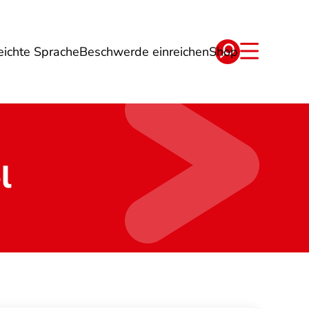
eichte Sprache
Beschwerde einreichen
Shop
ge
Energie
Reise
Verträge
l