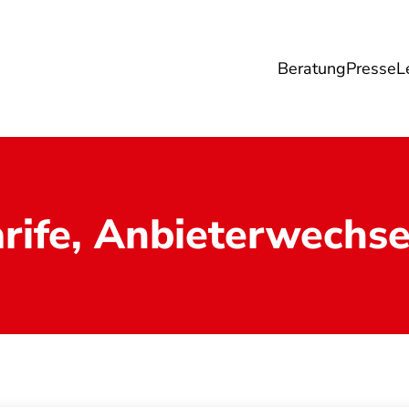
Beratung
Presse
L
Lebensmittel
Umwelt
Gesundheit & Pfle
arife, Anbieterwechse