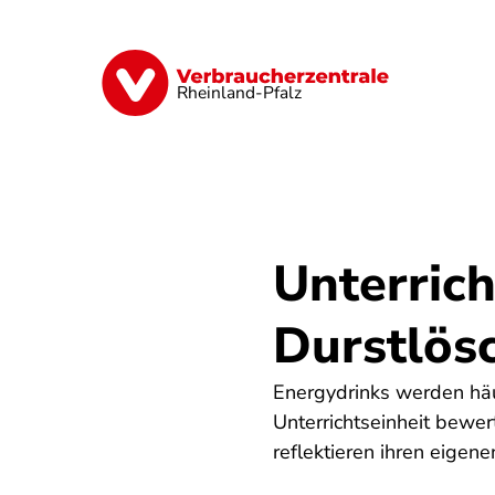
Direkt
zum
Inhalt
Digitales
Finanzen & Versicherung
Rheinland-Pfalz
Unterric
Durstlös
Energydrinks werden häu
Unterrichtseinheit bewer
reflektieren ihren eigen