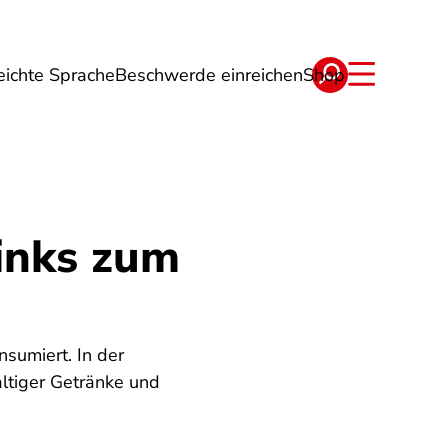
eichte Sprache
Beschwerde einreichen
Shop
ge
Energie
Reise
Verträge
rinks zum
sumiert. In der
altiger Getränke und