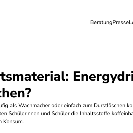
Beratung
Presse
L
Lebensmittel
Umwelt
Gesundheit & Pfle
htsmaterial: Energyd
chen?
fig als Wachmacher oder einfach zum Durstlöschen kon
ten Schülerinnen und Schüler die Inhaltsstoffe koffeinh
en Konsum.