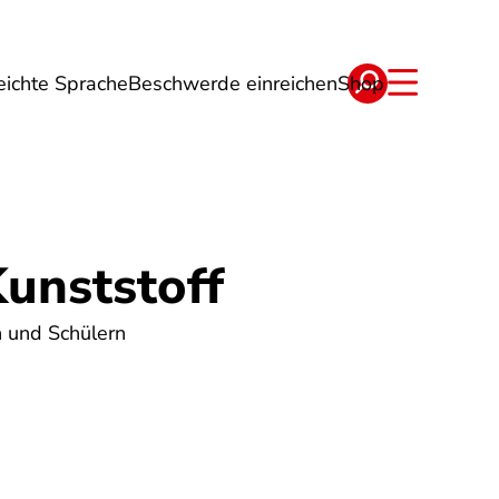
eichte Sprache
Beschwerde einreichen
Shop
ge
Energie
Reise
Verträge
unststoff
 und Schülern