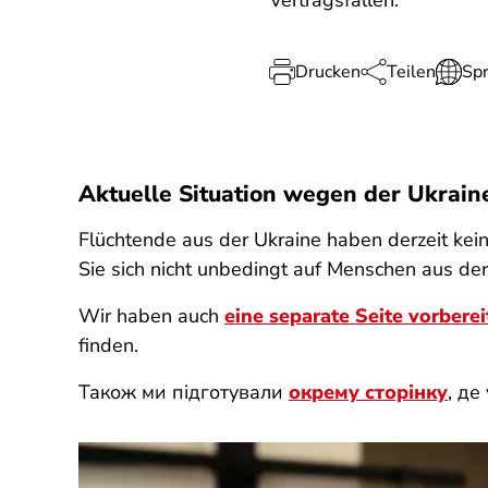
Vertragsfallen.
Drucken
Teilen
Sp
Aktuelle Situation wegen der Ukrain
Flüchtende aus der Ukraine haben derzeit kein
Sie sich nicht unbedingt auf Menschen aus der
Wir haben auch
eine separate Seite vorberei
finden.
Також ми підготували
окрему сторінку
, де