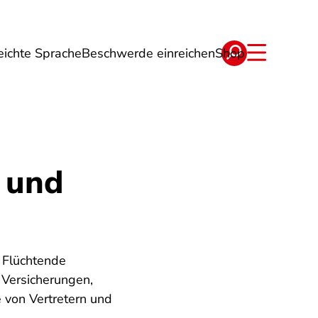
eichte Sprache
Beschwerde einreichen
Shop
ge
Energie
Reise
Verträge
 und
e Flüchtende
 Versicherungen,
 von Vertretern und