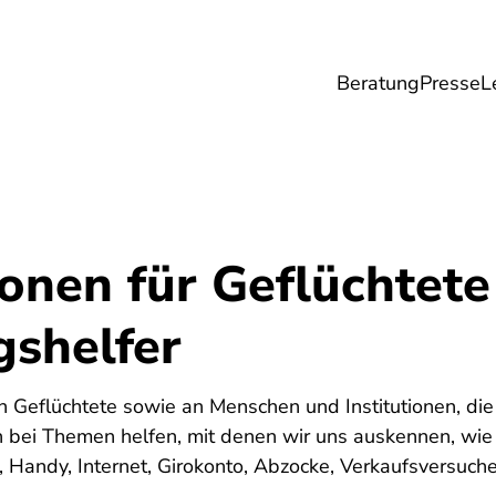
Beratung
Presse
L
Lebensmittel
Umwelt
Gesundheit & Pfle
ionen für Geflüchtete
gshelfer
 an Geflüchtete sowie an Menschen und Institutionen, di
n bei Themen helfen, mit denen wir uns auskennen, wie
 Handy, Internet, Girokonto, Abzocke, Verkaufsversuche