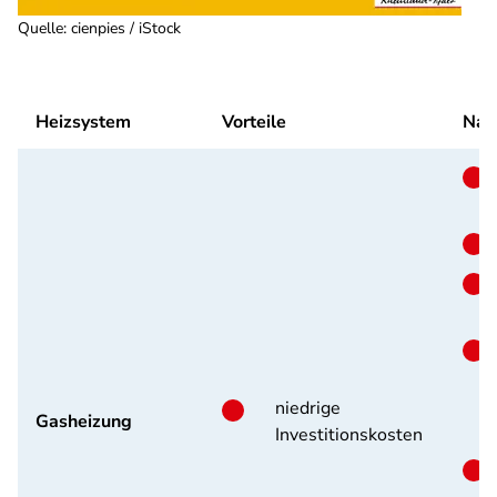
Quelle
:
cienpies / iStock
Heizsystem
Vorteile
Nac
niedrige
Gasheizung
Investitionskosten