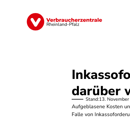
Direkt
zum
Inhalt
Digitales
Finanzen & Versicherung
Rheinland-Pfalz
Inkassof
darüber 
Stand:
13. November
Aufgeblasene Kosten und
Falle von Inkassoforder