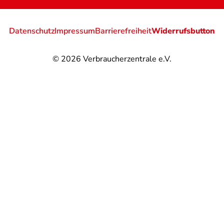
Datenschutz
Impressum
Barrierefreiheit
Widerrufsbutton
© 2026
Verbraucherzentrale e.V.
@
@