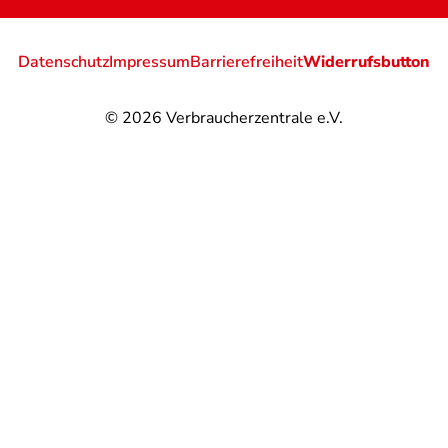
Datenschutz
Impressum
Barrierefreiheit
Widerrufsbutton
© 2026
Verbraucherzentrale e.V.
@
@