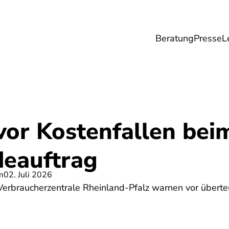
Beratung
Presse
L
Lebensmittel
Umwelt
Gesundheit & Pfle
vor Kostenfallen bei
eauftrag
m
02. Juli 2026
erbraucherzentrale Rheinland-Pfalz warnen vor übert