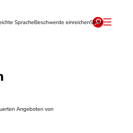
eichte Sprache
Beschwerde einreichen
Shop
ge
Energie
Reise
Verträge
m
euerten Angeboten von