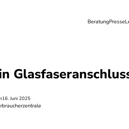
Beratung
Presse
L
Lebensmittel
Umwelt
Gesundheit & Pfle
n Glasfaseranschluss
m
16. Juni 2025
rbraucherzentrale