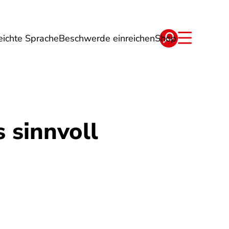
eichte Sprache
Beschwerde einreichen
Shop
ge
Energie
Reise
Verträge
 sinnvoll