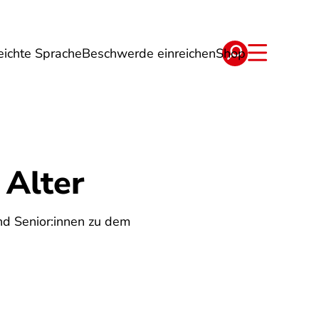
eichte Sprache
Beschwerde einreichen
Shop
ge
Energie
Reise
Verträge
 Alter
nd Senior:innen zu dem