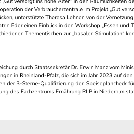
t „Gut versorgt ins hohe Alter“ in den Räumlichkeiten d
peration der Verbraucherzentrale im Projekt „Gut verso
cken, unterstützte Theresa Lehnen von der Vernetzungs
atrin Eder einen Einblick in den Workshop „Essen und Tr
hiedenen Thementischen zur „basalen Stimulation“ konn
eichung durch Staatssekretär Dr. Erwin Manz vom Minis
htungen in Rheinland-Pfalz, die sich im Jahr 2023 auf 
en der 3-Sterne-Qualifizierung den Speiseplancheck für
ng des Fachzentrums Ernährung RLP in Niederolm stat