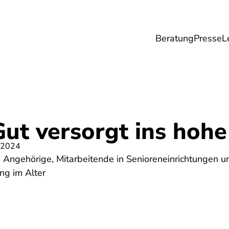
Beratung
Presse
L
Lebensmittel
Umwelt
Gesundheit & Pfle
Gut versorgt ins hohe
 2024
e Angehörige, Mitarbeitende in Senioreneinrichtungen u
g im Alter