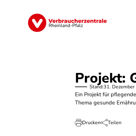
Direkt
zum
Inhalt
Digitales
Finanzen & Versicherung
Rheinland-Pfalz
Projekt: 
Stand:
31. Dezember
Ein Projekt für pflegend
Thema gesunde Ernährun
Drucken
Teilen