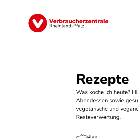
Direkt
zum
Inhalt
Digitales
Finanzen & Versicherung
Rheinland-Pfalz
Rezepte
Was koche ich heute? Hie
Abendessen sowie gesund
vegetarische und vegane
Resteverwertung.
Teilen