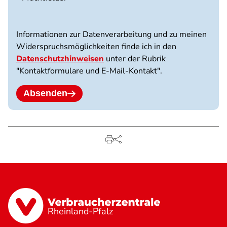
3
Dateien
möglich.
Informationen zur Datenverarbeitung und zu meinen
10
Widerspruchsmöglichkeiten finde ich in den
MB
Datenschutzhinweisen
unter der Rubrik
Limit.
"Kontaktformulare und E-Mail-Kontakt".
Erlaubte
Dateitypen:
jpg
Absenden
jpeg
png
pdf.
Rheinland-Pfalz