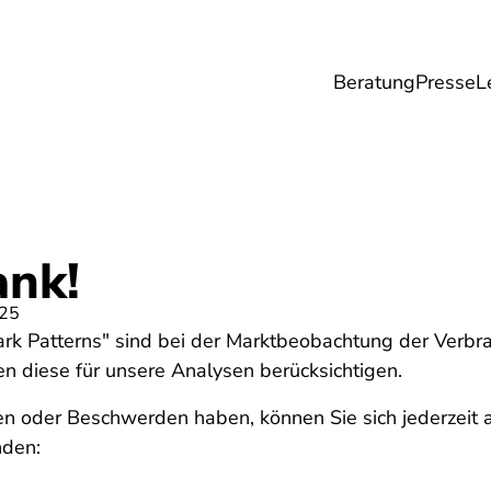
Beratung
Presse
L
Lebensmittel
Umwelt
Gesundheit & Pfle
ank!
025
ark Patterns" sind bei der Marktbeobachtung der Verbr
diese für unsere Analysen berücksichtigen.
en oder Beschwerden haben, können Sie sich jederzeit 
nden: