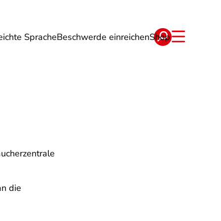
eichte Sprache
Beschwerde einreichen
Shop
ge
Energie
Reise
Verträge
aucherzentrale
an die