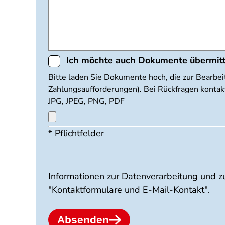
Ich möchte auch Dokumente übermit
Dokumente
Bitte laden Sie Dokumente hoch, die zur Bearbei
Zahlungsaufforderungen). Bei Rückfragen kontakt
hochladen
JPG, JPEG, PNG, PDF
* Pflichtfelder
Maximal
3
Dateien
möglich.
10
Informationen zur Datenverarbeitung und z
MB
"Kontaktformulare und E-Mail-Kontakt".
Limit.
Erlaubte
Dateitypen:
Absenden