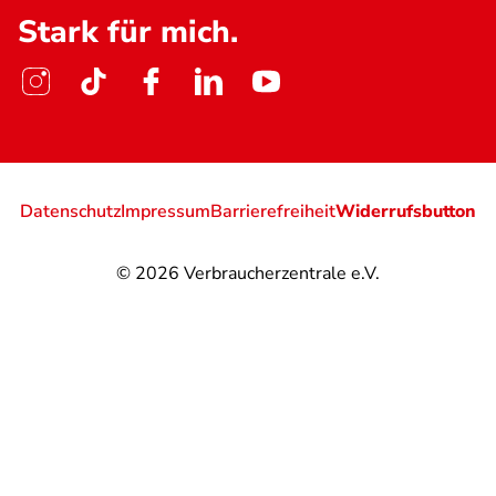
Stark für mich.
Datenschutz
Impressum
Barrierefreiheit
Widerrufsbutton
© 2026
Verbraucherzentrale e.V.
@
@