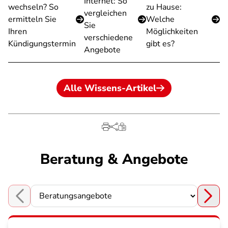
Internet: So
wechseln? So
zu Hause:
vergleichen
ermitteln Sie
Welche
Sie
Ihren
Möglichkeiten
verschiedene
Kündigungstermin
gibt es?
Angebote
Alle Wissens-Artikel
Beratung & Angebote
Choose a section