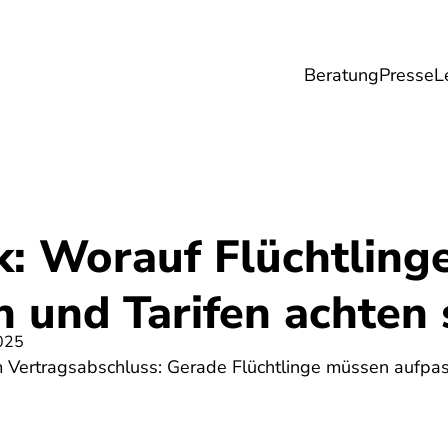
Beratung
Presse
L
Lebensmittel
Umwelt
Gesundheit & Pfle
: Worauf Flüchtlinge
 und Tarifen achten 
025
em Vertragsabschluss: Gerade Flüchtlinge müssen aufpa