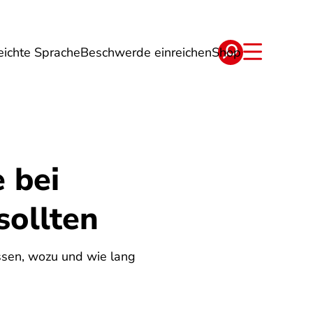
eichte Sprache
Beschwerde einreichen
Shop
ge
Energie
Reise
Verträge
 bei
sollten
ssen, wozu und wie lang