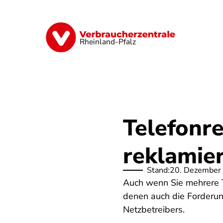
Direkt
zum
Inhalt
Digitales
Finanzen & Versicherung
Rheinland-Pfalz
Telefonr
reklamie
Stand:
20. Dezember
Auch wenn Sie mehrere T
denen auch die Forderun
Netzbetreibers.