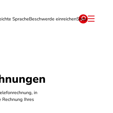
eichte Sprache
Beschwerde einreichen
Shop
ge
Energie
Reise
Verträge
chnungen
elefonrechnung, in
e Rechnung Ihres