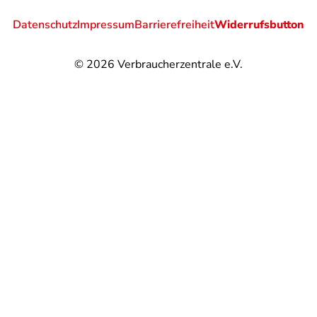
Datenschutz
Impressum
Barrierefreiheit
Widerrufsbutton
© 2026
Verbraucherzentrale e.V.
@
@