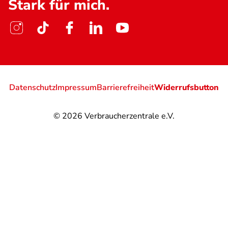
Stark für mich.
Datenschutz
Impressum
Barrierefreiheit
Widerrufsbutton
© 2026
Verbraucherzentrale e.V.
@
@