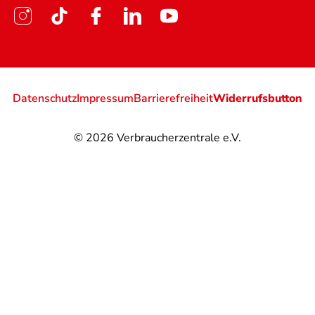
Datenschutz
Impressum
Barrierefreiheit
Widerrufsbutton
© 2026
Verbraucherzentrale e.V.
@
@