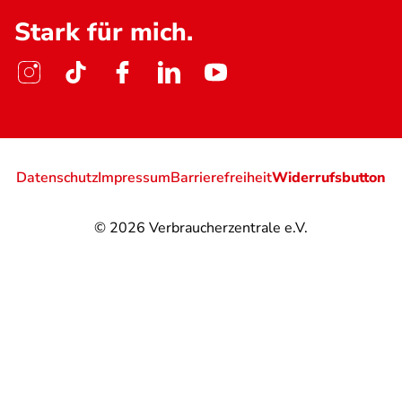
Stark für mich.
Datenschutz
Impressum
Barrierefreiheit
Widerrufsbutton
© 2026
Verbraucherzentrale e.V.
@
@