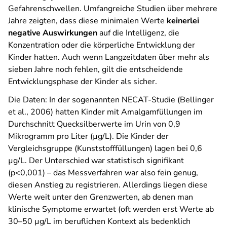
Gefahrenschwellen. Umfangreiche Studien über mehrere
Jahre zeigten, dass diese minimalen Werte
keinerlei
negative Auswirkungen
auf die Intelligenz, die
Konzentration oder die körperliche Entwicklung der
Kinder hatten. Auch wenn Langzeitdaten über mehr als
sieben Jahre noch fehlen, gilt die entscheidende
Entwicklungsphase der Kinder als sicher.
Die Daten: In der sogenannten NECAT-Studie (Bellinger
et al., 2006) hatten Kinder mit Amalgamfüllungen im
Durchschnitt Quecksilberwerte im Urin von 0,9
Mikrogramm pro Liter (µg/L). Die Kinder der
Vergleichsgruppe (Kunststofffüllungen) lagen bei 0,6
µg/L. Der Unterschied war statistisch signifikant
(
p
<
0
,
001
) – das Messverfahren war also fein genug,
diesen Anstieg zu registrieren. Allerdings liegen diese
Werte weit unter den Grenzwerten, ab denen man
klinische Symptome erwartet (oft werden erst Werte ab
30–50 µg/L im beruflichen Kontext als bedenklich