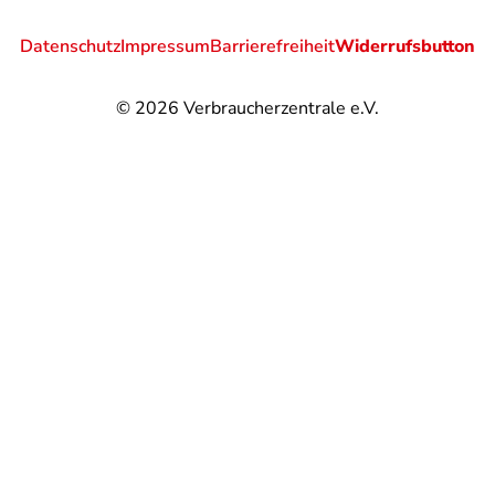
Datenschutz
Impressum
Barrierefreiheit
Widerrufsbutton
© 2026
Verbraucherzentrale e.V.
@
@