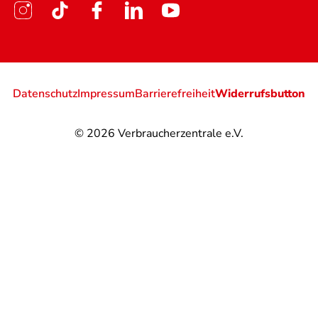
Datenschutz
Impressum
Barrierefreiheit
Widerrufsbutton
© 2026
Verbraucherzentrale e.V.
@
@