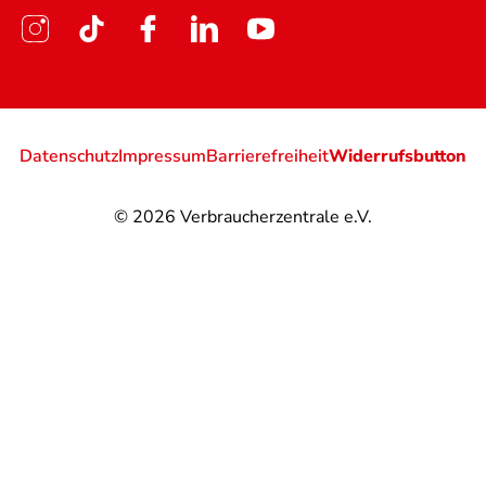
Datenschutz
Impressum
Barrierefreiheit
Widerrufsbutton
© 2026
Verbraucherzentrale e.V.
@
@