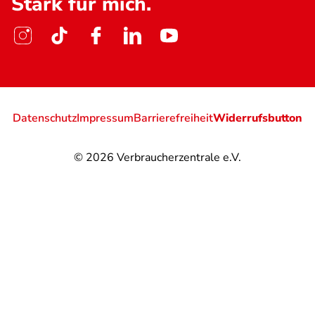
Stark für mich.
Datenschutz
Impressum
Barrierefreiheit
Widerrufsbutton
© 2026
Verbraucherzentrale e.V.
@
@