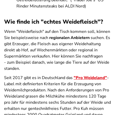
Getreidefütterung beendet.
" ("Trader Joe's" US
Rinder Minutensteaks bei ALDI Nord)
Wie finde ich "echtes Weidefleisch"?
Wenn "Weidefleisch" auf den Tisch kommen soll, können
Sie beispielsweise nach
regionalen Anbietern
suchen. Es
gibt Erzeuger, die Fleisch aus eigener Weidehaltung
direkt ab Hof, auf Wochenmärkten oder regional in
Supermärkten verkaufen. Hier können Sie nachfragen
- zum Beispiel danach, wie lange die Tiere auf der Weide
standen.
Seit 2017 gibt es in Deutschland das
"Pro Weideland"
-
Label mit deﬁnierten Kriterien für die Erzeugung von
Weidemilchprodukten. Nach den Anforderungen von Pro
Weideland grasen die Milchkühe mindestens 120 Tage
pro Jahr für mindestens sechs Stunden auf der Weide und
erhalten nur gentechnikfreies Futter. Pro Kuh müssen
mindestens 2000 Quadratmeter Grünland und davon