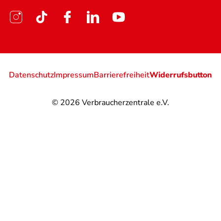
Datenschutz
Impressum
Barrierefreiheit
Widerrufsbutton
© 2026
Verbraucherzentrale e.V.
@
@