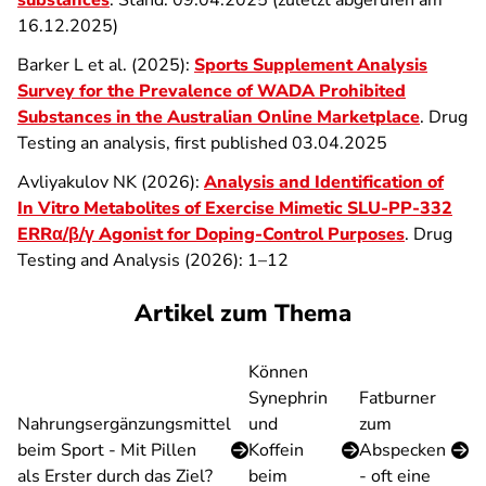
substances
. Stand: 09.04.2025 (zuletzt abgerufen am
16.12.2025)
Barker L et al. (2025):
Sports Supplement Analysis
Survey for the Prevalence of WADA Prohibited
Substances in the Australian Online Marketplace
. Drug
Testing an analysis, first published 03.04.2025
Avliyakulov NK (2026):
Analysis and Identification of
In Vitro Metabolites of Exercise Mimetic SLU-PP-332
ERRα/β/γ Agonist for Doping-Control Purposes
. Drug
Testing and Analysis (2026): 1–12
Artikel zum Thema
Können
Synephrin
Fatburner
Nahrungsergänzungsmittel
und
zum
beim Sport - Mit Pillen
Koffein
Abspecken
als Erster durch das Ziel?
beim
- oft eine