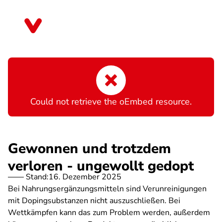
Direkt
zum
Rheinland-Pfalz
Inhalt
Fehlermeldung
Could not retrieve the oEmbed resource.
Gewonnen und trotzdem
verloren - ungewollt gedopt
Stand:
16. Dezember 2025
Bei Nahrungsergänzungsmitteln sind Verunreinigungen
mit Dopingsubstanzen nicht auszuschließen. Bei
Wettkämpfen kann das zum Problem werden, außerdem