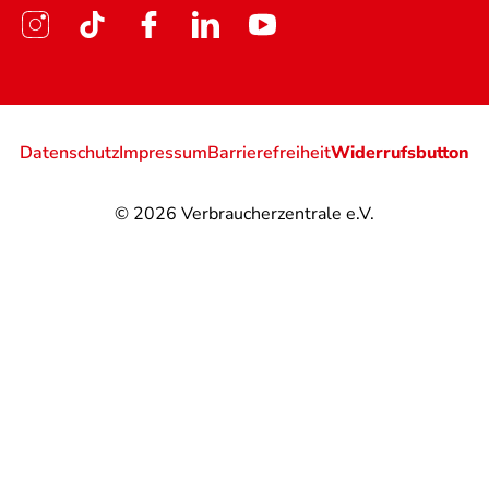
Datenschutz
Impressum
Barrierefreiheit
Widerrufsbutton
© 2026
Verbraucherzentrale e.V.
@
@