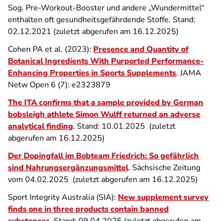
Sog. Pre-Workout-Booster und andere „Wundermittel“
enthalten oft gesundheitsgefährdende Stoffe. Stand:
02.12.2021 (zuletzt abgerufen am 16.12.2025)
Cohen PA et al. (2023):
Presence and Quantity of
Botanical Ingredients With Purported Performance-
Enhancing Properties in Sports Supplements
. JAMA
Netw Open 6 (7): e2323879
The ITA confirms that a sample provided by German
bobsleigh athlete Simon Wulff returned an adverse
analytical finding
. Stand: 10.01.2025 (zuletzt
abgerufen am 16.12.2025)
Der Dopingfall im Bobteam Friedrich: So gefährlich
sind Nahrungsergänzungsmittel
. Sächsische Zeitung
vom 04.02.2025 (zuletzt abgerufen am 16.12.2025)
Sport Integrity Australia (SIA):
New supplement survey
finds one in three products contain banned