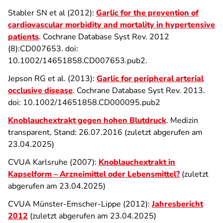
Stabler SN et al (2012):
Garlic for the prevention of
cardiovascular morbidity and mortality in hypertensive
patients
. Cochrane Database Syst Rev. 2012
(8):CD007653. doi:
10.1002/14651858.CD007653.pub2.
Jepson RG et al. (2013):
Garlic for peripheral arterial
occlusive disease
. Cochrane Database Syst Rev. 2013.
doi: 10.1002/14651858.CD000095.pub2
Knoblauchextrakt gegen hohen Blutdruck
. Medizin
transparent, Stand: 26.07.2016 (zuletzt abgerufen am
23.04.2025)
CVUA Karlsruhe (2007):
Knoblauchextrakt in
Kapselform – Arzneimittel oder Lebensmittel?
(zuletzt
abgerufen am 23.04.2025)
CVUA Münster-Emscher-Lippe (2012):
Jahresbericht
2012
(zuletzt abgerufen am 23.04.2025)