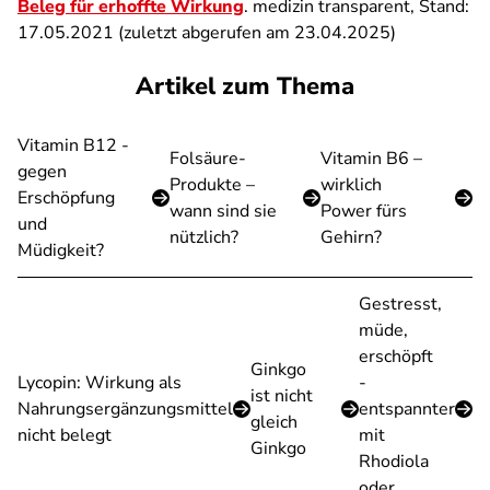
Beleg für erhoffte Wirkung
. medizin transparent, Stand:
17.05.2021 (zuletzt abgerufen am 23.04.2025)
Artikel zum Thema
Vitamin B12 -
Folsäure-
Vitamin B6 –
gegen
Produkte –
wirklich
Erschöpfung
wann sind sie
Power fürs
und
nützlich?
Gehirn?
Müdigkeit?
Gestresst,
müde,
erschöpft
Ginkgo
Lycopin: Wirkung als
-
ist nicht
Nahrungsergänzungsmittel
entspannter
gleich
nicht belegt
mit
Ginkgo
Rhodiola
oder