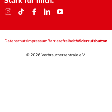
Stark für mich.
Datenschutz
Impressum
Barrierefreiheit
Widerrufsbutton
© 2026
Verbraucherzentrale e.V.
@
@